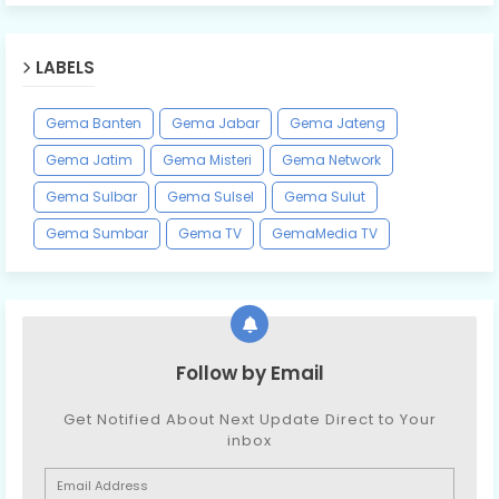
LABELS
Gema Banten
Gema Jabar
Gema Jateng
Gema Jatim
Gema Misteri
Gema Network
Gema Sulbar
Gema Sulsel
Gema Sulut
Gema Sumbar
Gema TV
GemaMedia TV
Follow by Email
Get Notified About Next Update Direct to Your
inbox