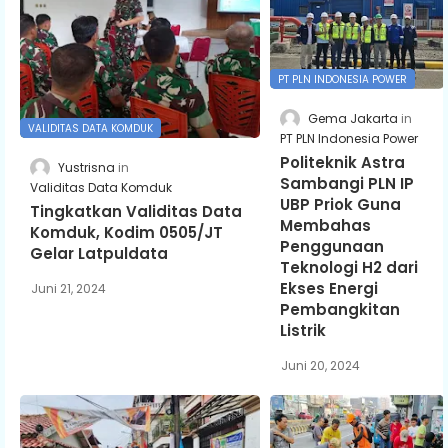
PT PLN INDONESIA POWER
Gema Jakarta
VALIDITAS DATA KOMDUK
PT PLN Indonesia Power
Politeknik Astra
Yustrisna
Sambangi PLN IP
Validitas Data Komduk
UBP Priok Guna
Tingkatkan Validitas Data
Membahas
Komduk, Kodim 0505/JT
Penggunaan
Gelar Latpuldata
Teknologi H2 dari
Ekses Energi
Juni 21, 2024
Pembangkitan
Listrik
Juni 20, 2024