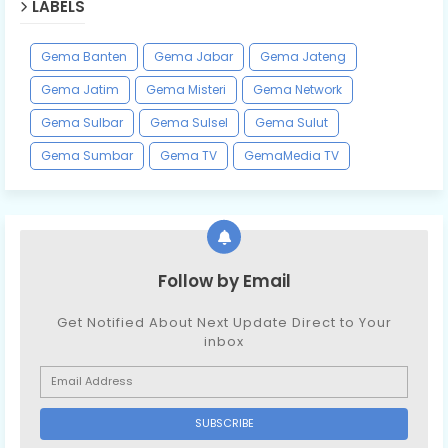
LABELS
Gema Banten
Gema Jabar
Gema Jateng
Gema Jatim
Gema Misteri
Gema Network
Gema Sulbar
Gema Sulsel
Gema Sulut
Gema Sumbar
Gema TV
GemaMedia TV
Follow by Email
Get Notified About Next Update Direct to Your
inbox