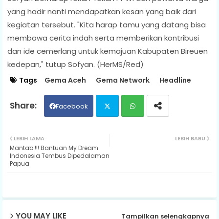
yang hadir nanti mendapatkan kesan yang baik dari
kegiatan tersebut. "Kita harap tamu yang datang bisa
membawa cerita indah serta memberikan kontribusi
dan ide cemerlang untuk kemajuan Kabupaten Bireuen
kedepan," tutup Sofyan. (HerMS/Red)
Tags
Gema Aceh
Gema Network
Headline
Facebook
Twit
Wh
LEBIH LAMA
LEBIH BARU
Mantab !!! Bantuan My Dream
ter
ats
Indonesia Tembus Dipedalaman
Papua
ap
p
YOU MAY LIKE
Tampilkan selengkapnya