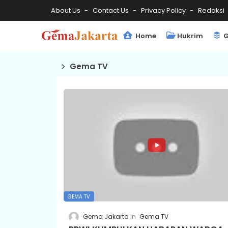
About Us
Contact Us
Privacy Policy
Redaksi
Home
Hukrim
G
Gema TV
GEMA TV
Gema Jakarta
Gema TV