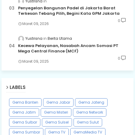
Yustrisna
Penyegelan Bangunan Padel di Jakarta Barat
Terkesan Tebang Pilih, Begini Kata GPM Jakarta
0
Maret 09, 2026
Yustrisna
Berita Utama
Kecewa Pelayanan, Nasabah Ancam Somasi PT
Mega Central Finance (MCF)
0
Maret 09, 2025
LABELS
Gema Banten
Gema Jabar
Gema Jateng
Gema Jatim
Gema Misteri
Gema Network
Gema Sulbar
Gema Sulsel
Gema Sulut
Gema Sumbar
Gema TV
GemaMedia TV