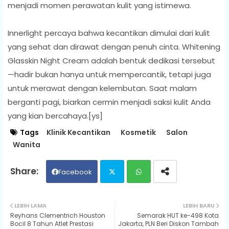
menjadi momen perawatan kulit yang istimewa.
Innerlight percaya bahwa kecantikan dimulai dari kulit
yang sehat dan dirawat dengan penuh cinta. Whitening
Glasskin Night Cream adalah bentuk dedikasi tersebut
—hadir bukan hanya untuk mempercantik, tetapi juga
untuk merawat dengan kelembutan. Saat malam
berganti pagi, biarkan cermin menjadi saksi kulit Anda
yang kian bercahaya.[ys]
Tags
Klinik Kecantikan
Kosmetik
Salon
Wanita
Facebook
Twit
Wh
LEBIH LAMA
LEBIH BARU
Reyhans Clementrich Houston
Semarak HUT ke-498 Kota
ter
ats
Bocil 8 Tahun Atlet Prestasi
Jakarta, PLN Beri Diskon Tambah