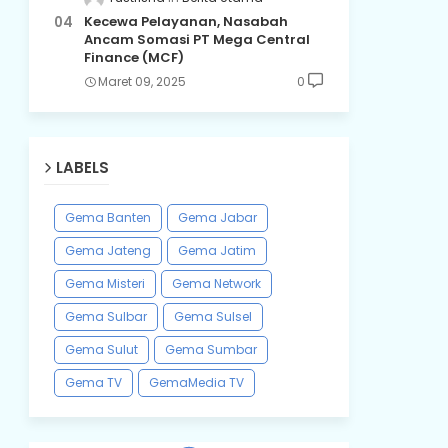
Kecewa Pelayanan, Nasabah
Ancam Somasi PT Mega Central
Finance (MCF)
Maret 09, 2025
0
LABELS
Gema Banten
Gema Jabar
Gema Jateng
Gema Jatim
Gema Misteri
Gema Network
Gema Sulbar
Gema Sulsel
Gema Sulut
Gema Sumbar
Gema TV
GemaMedia TV