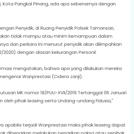
ri, Kota Pangkal Pinang, ada apa sebenarnya dengan
ngan Penyidik, di Ruang Penyidik Polsek Tamansari,
atakan tidak mampu atau minim kemampuan dalam
ya dan perkara ini menurut penyidik akan dilimpahkan
12/2020) dengan alasan kekurangan Personil.
nfirmasi mengatakan, bahwa apa yang dilakukan mereka
mengenai Wanprestasi (Cidera Janji).
eputusan MK nomor 18/PUU-XVII/2019 Tertanggal 06 Januari
 oleh pihak leasing serta Undang-undang Fidusia,"
a apabila terjadi Wanprestasi maka pihak leasing dapat
ak dibenarkan melakukan penarikan paksa atau sepihak.