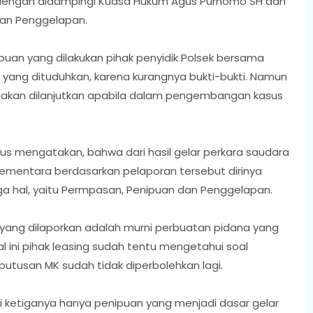
i dengan didampingi Kuasa Hukum Agus Purnomo SH dan
an Penggelapan.
puan yang dilakukan pihak penyidik Polsek bersama
 yang dituduhkan, karena kurangnya bukti-bukti. Namun
pi akan dilanjutkan apabila dalam pengembangan kasus
us mengatakan, bahwa dari hasil gelar perkara saudara
ementara berdasarkan pelaporan tersebut dirinya
a hal, yaitu Permpasan, Penipuan dan Penggelapan.
yang dilaporkan adalah murni perbuatan pidana yang
al ini pihak leasing sudah tentu mengetahui soal
utusan MK sudah tidak diperbolehkan lagi.
i ketiganya hanya penipuan yang menjadi dasar gelar