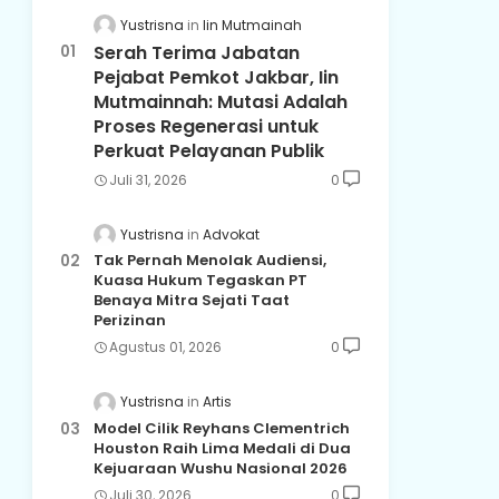
Yustrisna
Iin Mutmainah
Serah Terima Jabatan
Pejabat Pemkot Jakbar, Iin
Mutmainnah: Mutasi Adalah
Proses Regenerasi untuk
Perkuat Pelayanan Publik
Juli 31, 2026
0
Yustrisna
Advokat
Tak Pernah Menolak Audiensi,
Kuasa Hukum Tegaskan PT
Benaya Mitra Sejati Taat
Perizinan
Agustus 01, 2026
0
Yustrisna
Artis
Model Cilik Reyhans Clementrich
Houston Raih Lima Medali di Dua
Kejuaraan Wushu Nasional 2026
Juli 30, 2026
0