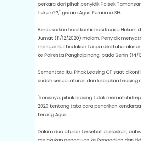
perkara dari pihak penyidik Polsek Tamansa
hukum??," geram Agus Purnomo SH.
Berdasarkan hasil konfirmasi Kuasa Hukum de
Jumat (11/12/2020) malam. Penyidik meny
mengambil tindakan tanpa diketahui alasann
ke Polresta Pangkalpinang, pada Senin (14/
Sementara itu, Pihak Leasing CF saat diko
sudah sesuai aturan dan kebijakan Leasing 
"Ironisnya, pihak leasing tidak mematuhi K
2020 tentang tata cara penarikan kendaraan
terang Agus
Dalam dua aturan tersebut dijelaskan, bahw
melakukan pengajuan ke Pengadilan dan tid