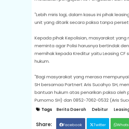
"Lebih miris lagi, dalam kasus ini pihak le
unit yang ditarik secara paksa tanpa perset
Kepada pihak Kepolisian, masyarakat yang 
meminta agar Polisi harusnya bertindak d
memihak kepada Kreditur yaitu Leasing CF
hukum.
"Bagi masyarakat yang merasa mempunyai
SH bersamaa Partnert Aris Sucahyo SH, m
bantuan hukum atas penarikan paksa oleh 
Purnomo SH) dan 0852-7062-0532 (Aris Suc
Tags
Berita Daerah
Debitur
Leasin
Facebook
Twitter
Whats