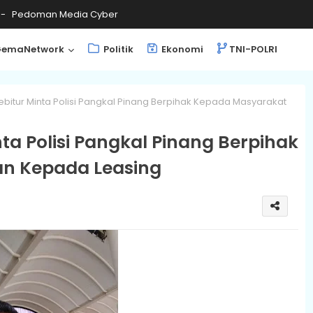
Pedoman Media Cyber
emaNetwork
Politik
Ekonomi
TNI-POLRI
itur Minta Polisi Pangkal Pinang Berpihak Kepada Masyarakat
a Polisi Pangkal Pinang Berpihak
n Kepada Leasing