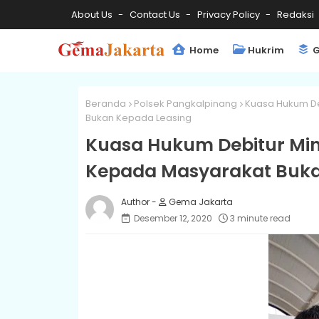
About Us
Contact Us
Privacy Policy
Redaksi
Home
Hukrim
G
Beranda
Polsek Pangkalpinang
Kuasa Hukum Deb
Bukan Kepada Leasing
Kuasa Hukum Debitur Mint
Kepada Masyarakat Buka
Gema Jakarta
Desember 12, 2020
3 minute read