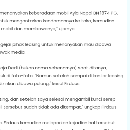
g menanyakan keberadaan mobil Ayla Nopol BN 1874 PG,
untuk mengantarkan kendaraannya ke toko, kemudian
i mobil dan membawanya," ujarnya.
gejar pihak leasing untuk menanyakan mau dibawa
 awak media.
t saja Dedi (bukan nama sebenarnya) saat ditanya,
tuk di foto-foto. "Namun setelah sampai di kantor leasing
izinkan dibawa pulang," kesal Firdaus.
asing, dan setelah saya selesai mengambil kunci serep
l tersebut sudah tidak ada ditempat," ungkap Firdaus.
a, Firdaus kemudian melaporkan kejadian hal tersebut