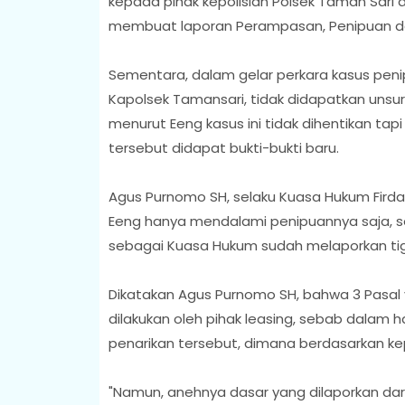
kepada pihak kepolisian Polsek Taman Sar
membuat laporan Perampasan, Penipuan d
Sementara, dalam gelar perkara kasus peni
Kapolsek Tamansari, tidak didapatkan unsur
menurut Eeng kasus ini tidak dihentikan ta
tersebut didapat bukti-bukti baru.
Agus Purnomo SH, selaku Kuasa Hukum Firda
Eeng hanya mendalami penipuannya saja, s
sebagai Kuasa Hukum sudah melaporkan tig
Dikatakan Agus Purnomo SH, bahwa 3 Pasal 
dilakukan oleh pihak leasing, sebab dalam h
penarikan tersebut, dimana berdasarkan kep
"Namun, anehnya dasar yang dilaporkan dar