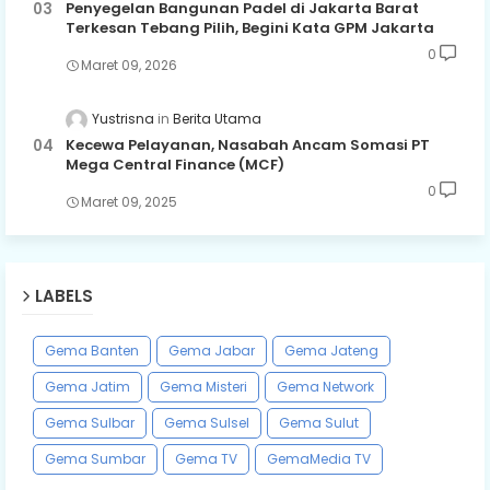
Penyegelan Bangunan Padel di Jakarta Barat
Terkesan Tebang Pilih, Begini Kata GPM Jakarta
0
Maret 09, 2026
Yustrisna
Berita Utama
Kecewa Pelayanan, Nasabah Ancam Somasi PT
Mega Central Finance (MCF)
0
Maret 09, 2025
LABELS
Gema Banten
Gema Jabar
Gema Jateng
Gema Jatim
Gema Misteri
Gema Network
Gema Sulbar
Gema Sulsel
Gema Sulut
Gema Sumbar
Gema TV
GemaMedia TV