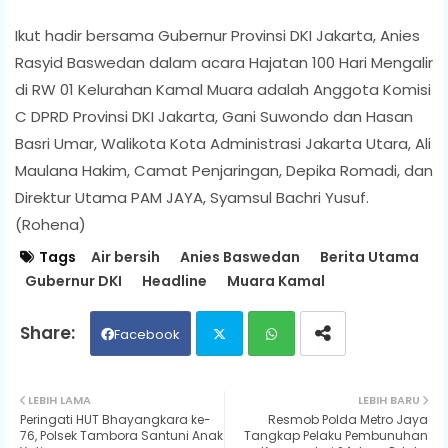
Ikut hadir bersama Gubernur Provinsi DKI Jakarta, Anies
Rasyid Baswedan dalam acara Hajatan 100 Hari Mengalir
di RW 01 Kelurahan Kamal Muara adalah Anggota Komisi
C DPRD Provinsi DKI Jakarta, Gani Suwondo dan Hasan
Basri Umar, Walikota Kota Administrasi Jakarta Utara, Ali
Maulana Hakim, Camat Penjaringan, Depika Romadi, dan
Direktur Utama PAM JAYA, Syamsul Bachri Yusuf.
(Rohena)
Tags
Air bersih
Anies Baswedan
Berita Utama
Gubernur DKI
Headline
Muara Kamal
Facebook
Twit
Wh
LEBIH LAMA
LEBIH BARU
Peringati HUT Bhayangkara ke-
Resmob Polda Metro Jaya
ter
ats
76, Polsek Tambora Santuni Anak
Tangkap Pelaku Pembunuhan